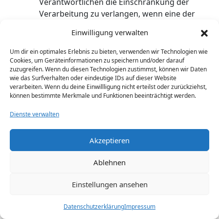
Verantwortlichen die Einschränkung der
Verarbeitung zu verlangen, wenn eine der
folgenden Voraussetzungen gegeben ist:
Einwilligung verwalten
Die Richtigkeit der
personenbezogenen Daten wird von
Um dir ein optimales Erlebnis zu bieten, verwenden wir Technologien wie
der betroffenen Person bestritten,
Cookies, um Geräteinformationen zu speichern und/oder darauf
zuzugreifen. Wenn du diesen Technologien zustimmst, können wir Daten
und zwar für eine Dauer, die es dem
wie das Surfverhalten oder eindeutige IDs auf dieser Website
Verantwortlichen ermöglicht, die
verarbeiten. Wenn du deine Einwillligung nicht erteilst oder zurückziehst,
Richtigkeit der personenbezogenen
können bestimmte Merkmale und Funktionen beeinträchtigt werden.
Daten zu überprüfen.
Dienste verwalten
Die Verarbeitung ist unrechtmäßig,
die betroffene Person lehnt die
Akzeptieren
Löschung der personenbezogenen
Daten ab und verlangt stattdessen
Ablehnen
die Einschränkung der Nutzung der
personenbezogenen Daten.
Einstellungen ansehen
Der Verantwortliche benötigt die
personenbezogenen Daten für die
Datenschutzerklärung
Impressum
Zwecke der Verarbeitung nicht länger,