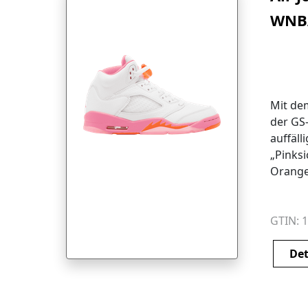
WNBA
Safe
Mit dem
der GS
auffäll
„Pinksi
Orange‌
Sneake
Statem
Street
GTIN: 
speziel
WNBA-S
Det
verbin
Farbak
unverw