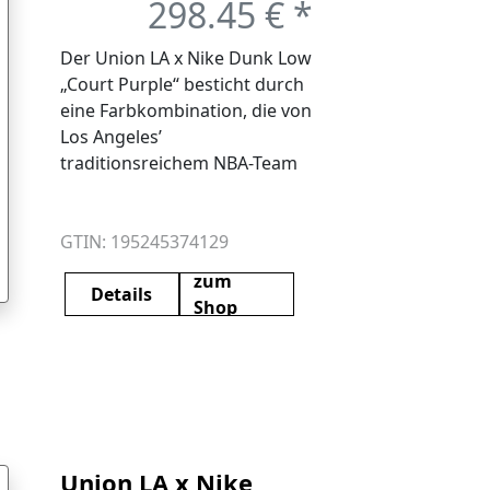
298.45 € *
Der Union LA x Nike Dunk Low
„Court Purple“ besticht durch
eine Farbkombination, die von
Los Angeles’
traditionsreichem NBA-Team
inspiriert ist. Das
Obermaterial besteht aus
halbtransparentem Ripstop-
GTIN: 195245374129
Gewebe, das im
zum
Zehenbereich, an den Seiten
Details
Shop
und am Kragen eine violette
Unterlage zum Vorschein
bringt. Das gleiche
Gitterdesign findet sich auch
auf den Überzügen im
Vorfuß- und Fersenbereich […]
Union LA x Nike