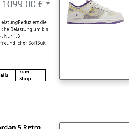
1099.00 € *
leistungReduziert die
liche Belastung um bis
.. Nur 1,8
freundlicher SoftSuit
stellbaren Gurten.. Bis
00 unterstützte
eSchnell wechselbarer
nd wetterfestes
zum
ails
. KI, die jeden Schritt
Shop
htErkennt 10
ngsmuster mit
onszeiten im
ekundenbereich.
ordan 5 Retro