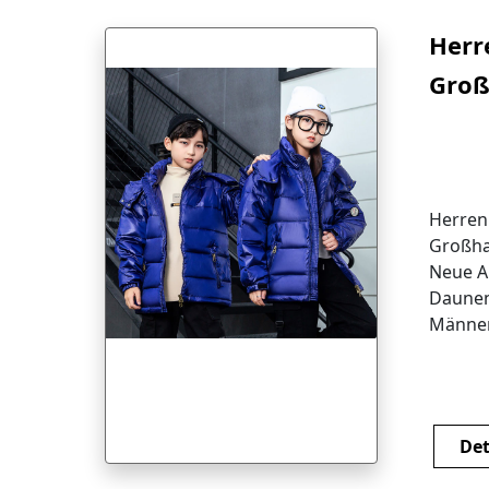
Herr
Groß
Bord
Auße
Daun
Herren
glän
Großha
Neue A
und 
Daunen
Warm
Männer
Warm S
weiß
Entend
Det