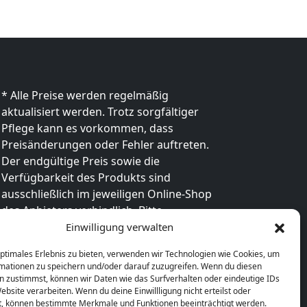
ierung
Gitterdesign findet sich auch
auf den Überzügen im
Vorfuß- und Fersenbereich […]
* Alle Preise werden regelmäßig
aktualisiert werden. Trotz sorgfältiger
Pflege kann es vorkommen, dass
Preisänderungen oder Fehler auftreten.
Der endgültige Preis sowie die
Verfügbarkeit des Produkts sind
ausschließlich im jeweiligen Online-Shop
des Anbieters verbindlich. Bitte
überprüfe den Preis vor dem Kauf direkt
Einwilligung verwalten
beim Händler.
optimales Erlebnis zu bieten, verwenden wir Technologien wie Cookies, um
mationen zu speichern und/oder darauf zuzugreifen. Wenn du diesen
n zustimmst, können wir Daten wie das Surfverhalten oder eindeutige IDs
ebsite verarbeiten. Wenn du deine Einwillligung nicht erteilst oder
t, können bestimmte Merkmale und Funktionen beeinträchtigt werden.