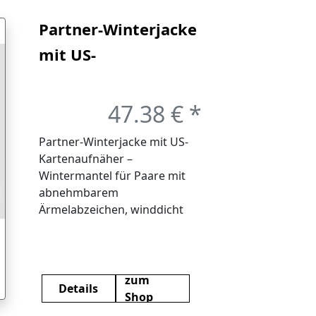
Partner-Winterjacke
mit US-
Kartenaufnäher –
Wintermantel für
47.38 € *
Paare mit
Partner-Winterjacke mit US-
abnehmbarem
Kartenaufnäher –
Wintermantel für Paare mit
Ärmelabzeichen,
abnehmbarem
winddicht und
Ärmelabzeichen, winddicht
und robust
robust
zum
Details
Shop