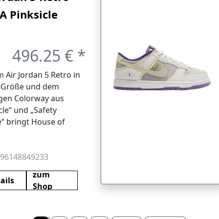
 Pinksicle
ty Orange (GS)
496.25 € *
 Air Jordan 5 Retro in
-Größe und dem
igen Colorway aus
cle‌“ und „Safety
“ bringt House of
rs ein echtes
ent-Modell in die
wear-Garderobe. Diese
196148849233
le Variante zollt dem
zum
pirit Tribut und
ails
Shop
det markante
zente mit der
echselbaren Silhouette