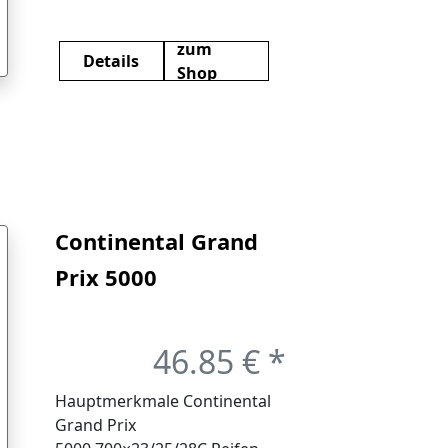
GP4000SII. Es erhöht den
Komfort und die
zum
Details
Pannensicherheit (+20 %),
Shop
reduziert Gewicht und
Rollwiderstand (-12 %).
Continental Grand
Prix 5000
700×23/25/28C
Schwarz Creme
46.85 € *
Reifen, mm-Typ
Hauptmerkmale Continental
700×28
Grand Prix