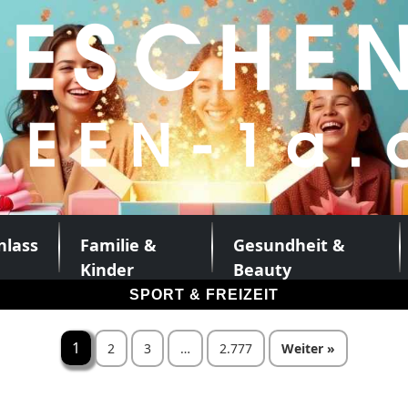
nlass
Familie &
Gesundheit &
Kinder
Beauty
SPORT & FREIZEIT
Seitennummer
1
2
3
…
2.777
Weiter »
der