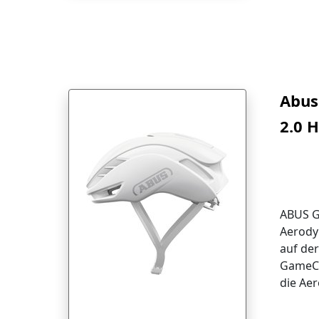
Abus
2.0 
Größ
ABUS G
Aerody
auf de
GameCh
die Ae
Rennra
Modell