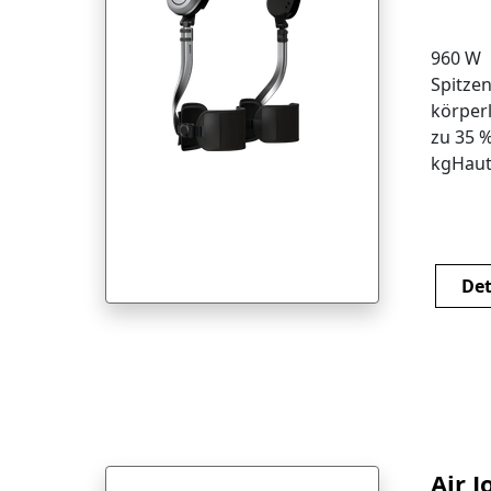
960 W
Spitzen
körper
zu 35 %
kgHaut
mit ver
zu 40.0
Schritt
Akku u
Det
Design.
verste
Bewegu
Reakti
Millis
Air J