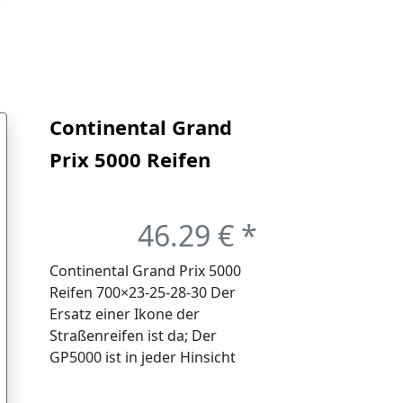
Continental Grand
Prix 5000 Reifen
700×23-25-28-30,
mm-Typ 700X25
46.29 € *
Continental Grand Prix 5000
Reifen 700×23-25-28-30 Der
Ersatz einer Ikone der
Straßenreifen ist da; Der
GP5000 ist in jeder Hinsicht
eine Verbesserung gegenüber
dem meistverkauften