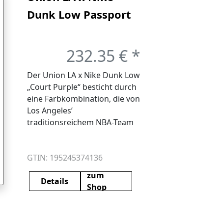
Dunk Low Passport
Pack – Court Purple
232.35 € *
Der Union LA x Nike Dunk Low
„Court Purple“ besticht durch
eine Farbkombination, die von
Los Angeles’
traditionsreichem NBA-Team
inspiriert ist. Das
Obermaterial besteht aus
halbtransparentem Ripstop-
GTIN: 195245374136
Gewebe, das im
zum
Zehenbereich, an den Seiten
Details
Shop
und am Kragen eine violette
Unterlage zum Vorschein
bringt. Das gleiche