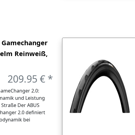
 Gamechanger
Helm Reinweiß,
e L
209.95 € *
ameChanger 2.0:
namik und Leistung
r Straße Der ABUS
anger 2.0 definiert
rodynamik bei
dhelmen neu. Dieses
 kombiniert