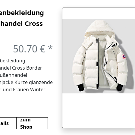
Beiträge
enbekleidung
handel Cross
er Neue
nhandel
50.70 € *
enjacke Kurze
bekleidung
zende Männer
ndel Cross Border
ußenhandel
Frauen Winter
jacke Kurze glänzende
 Super dicke
 und Frauen Winter
uper dicke weiße
e Entendaune
aunen Paar Jacke
zum
ails
Shop