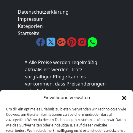
Datenschutzerklärung
Impressum
Kategorien
Startseite
* Alle Preise werden regelmäßig
aktualisiert werden. Trotz
sorgfältiger Pflege kann es
vorkommen, dass Preisänderungen
oder Fehler auftreten. Der
Einwilligung verwalten
endgültige Preis sowie die
Verfügbarkeit des Produkts sind
Um dir ein optimales Erlebnis zu bieten, verwenden wir Technologien wie
ausschließlich im jeweiligen Online-
Cookies, um Geräteinformationen zu speichern und/oder darauf
Shop des Anbieters verbindlich. Bitte
zuzugreifen. Wenn du diesen Technologien zustimmst, können wir Daten
wie das Surfverhalten oder eindeutige IDs auf dieser Website
überprüfe den Preis vor dem Kauf
verarbeiten. Wenn du deine Einwillligung nicht erteilst oder zurückziehst,