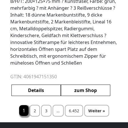
B/H/T: 200×125×75 mm ? Kunstfaser, Farbe: grün,
mehrfarbig ? mit Anhänger ? 3 Reißverschlüsse ?
Inhalt: 18 dünne Markenbuntstifte, 9 dicke
Markenbuntstifte, 2 Markenbleistifte, Lineal 16
cm, Metalldoppelspitzer, Radiergummi,
Kinderschere, Geldfach mit Klettverschluss ?
innovative Stifterampe für leichteres Entnehmen,
horizontales Öffnen spart Platz auf dem
Schreibtisch, mit ergonomischem Zipper für
müheloses Öffnen und Schließen
GTIN: 4061947151350
Details
zum Shop
Seitennummerier
1
2
3
…
6.452
Weiter »
der
Beiträge