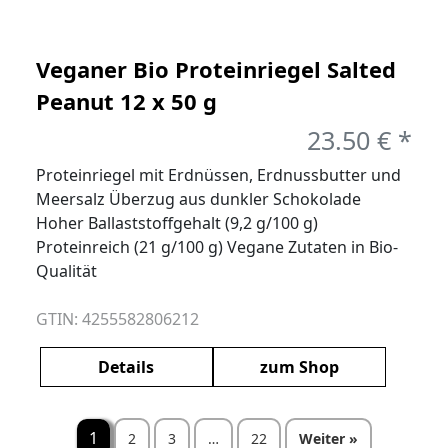
Veganer Bio Proteinriegel Salted
Peanut 12 x 50 g
23.50 € *
Proteinriegel mit Erdnüssen, Erdnussbutter und
Meersalz Überzug aus dunkler Schokolade
Hoher Ballaststoffgehalt (9,2 g/100 g)
Proteinreich (21 g/100 g) Vegane Zutaten in Bio-
Qualität
GTIN: 4255582806212
Details
zum Shop
Seitennummerier
1
2
3
…
22
Weiter »