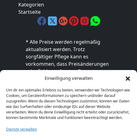
Kategorien
Startseite
* Alle Preise werden regelmäßig
aktualisiert werden. Trotz
sorgfältiger Pflege kann es
vorkommen, dass Preisänderungen
oder Fehler auftreten. Der
Einwilligung verwalten
endgültige Preis sowie die
Verfügbarkeit des Produkts sind
Um dir ein optimales Erlebnis zu bieten, verwenden wir Technologien wie
ausschließlich im jeweiligen Online-
Cookies, um Geräteinformationen zu speichern und/oder darauf
Shop des Anbieters verbindlich. Bitte
zuzugreifen. Wenn du diesen Technologien zustimmst, können wir Daten
wie das Surfverhalten oder eindeutige IDs auf dieser Website
überprüfe den Preis vor dem Kauf
verarbeiten. Wenn du deine Einwillligung nicht erteilst oder zurückziehst,
direkt beim Händler.
können bestimmte Merkmale und Funktionen beeinträchtigt werden.
Dienste verwalten