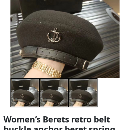
Women’s Berets retro belt
buckle anchor beret spring