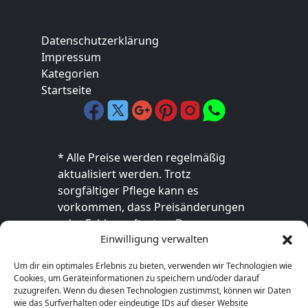
Datenschutzerklärung
Impressum
Kategorien
Startseite
* Alle Preise werden regelmäßig
aktualisiert werden. Trotz
sorgfältiger Pflege kann es
vorkommen, dass Preisänderungen
oder Fehler auftreten. Der
Einwilligung verwalten
endgültige Preis sowie die
Verfügbarkeit des Produkts sind
Um dir ein optimales Erlebnis zu bieten, verwenden wir Technologien wie
ausschließlich im jeweiligen Online-
Cookies, um Geräteinformationen zu speichern und/oder darauf
Shop des Anbieters verbindlich. Bitte
zuzugreifen. Wenn du diesen Technologien zustimmst, können wir Daten
wie das Surfverhalten oder eindeutige IDs auf dieser Website
überprüfe den Preis vor dem Kauf