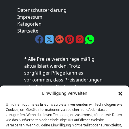
Datenschutzerklärung
Impressum
Kategorien
Startseite
* Alle Preise werden regelmäßig
aktualisiert werden. Trotz
sorgfältiger Pflege kann es
vorkommen, dass Preisänderungen
oder Fehler auftreten. Der
Einwilligung verwalten
endgültige Preis sowie die
Verfügbarkeit des Produkts sind
Um dir ein optimales Erlebnis zu bieten, verwenden wir Technologien wie
ausschließlich im jeweiligen Online-
Cookies, um Geräteinformationen zu speichern und/oder darauf
Shop des Anbieters verbindlich. Bitte
zuzugreifen. Wenn du diesen Technologien zustimmst, können wir Daten
wie das Surfverhalten oder eindeutige IDs auf dieser Website
überprüfe den Preis vor dem Kauf
verarbeiten. Wenn du deine Einwillligung nicht erteilst oder zurückziehst,
direkt beim Händler.