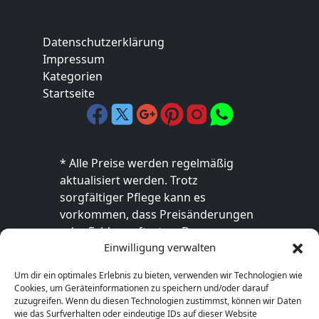
Datenschutzerklärung
Impressum
Kategorien
Startseite
* Alle Preise werden regelmäßig
aktualisiert werden. Trotz
sorgfältiger Pflege kann es
vorkommen, dass Preisänderungen
oder Fehler auftreten. Der
Einwilligung verwalten
endgültige Preis sowie die
Verfügbarkeit des Produkts sind
Um dir ein optimales Erlebnis zu bieten, verwenden wir Technologien wie
ausschließlich im jeweiligen Online-
Cookies, um Geräteinformationen zu speichern und/oder darauf
Shop des Anbieters verbindlich. Bitte
zuzugreifen. Wenn du diesen Technologien zustimmst, können wir Daten
wie das Surfverhalten oder eindeutige IDs auf dieser Website
überprüfe den Preis vor dem Kauf