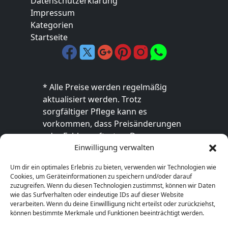
Datenschutzerklärung
Impressum
Kategorien
Startseite
* Alle Preise werden regelmäßig
aktualisiert werden. Trotz
sorgfältiger Pflege kann es
vorkommen, dass Preisänderungen
oder Fehler auftreten. Der
Einwilligung verwalten
endgültige Preis sowie die
Verfügbarkeit des Produkts sind
Um dir ein optimales Erlebnis zu bieten, verwenden wir Technologien wie
ausschließlich im jeweiligen Online-
Cookies, um Geräteinformationen zu speichern und/oder darauf
Shop des Anbieters verbindlich. Bitte
zuzugreifen. Wenn du diesen Technologien zustimmst, können wir Daten
wie das Surfverhalten oder eindeutige IDs auf dieser Website
überprüfe den Preis vor dem Kauf
verarbeiten. Wenn du deine Einwillligung nicht erteilst oder zurückziehst,
direkt beim Händler.
können bestimmte Merkmale und Funktionen beeinträchtigt werden.