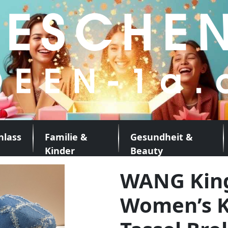
nlass
Familie &
Gesundheit &
Kinder
Beauty
WANG King
Women’s K