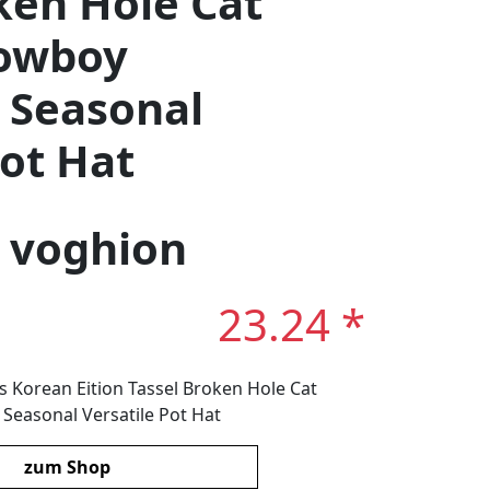
ken Hole Cat
owboy
 Seasonal
Pot Hat
: voghion
23.24 *
Korean Eition Tassel Broken Hole Cat
easonal Versatile Pot Hat
zum Shop