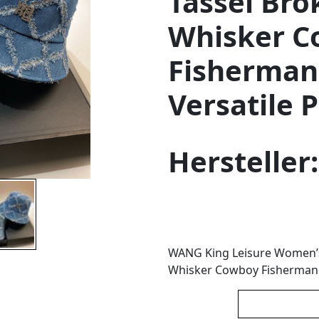
Tassel Bro
Whisker C
Fisherman
Versatile 
Hersteller
WANG King Leisure Women’s 
Whisker Cowboy Fisherman S