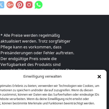
* Alle Preise werden regelmäßig
aktualisiert werden. Trotz sorgfältiger
Pflege kann es vorkommen, dass
Preisänderungen oder Fehler auftreten.
Der endgültige Preis sowie die
Verfügbarkeit des Produkts sind
ausschließlich im jeweiligen Online-Shop
des Anbieters verbindlich. Bitte
Einwilligung verwalten
überprüfe den Preis vor dem Kauf direkt
optimales Erlebnis zu bieten, verwenden wir Technologien wie Cookies, um
beim Händler.
mationen zu speichern und/oder darauf zuzugreifen. Wenn du diesen
n zustimmst, können wir Daten wie das Surfverhalten oder eindeutige IDs
ebsite verarbeiten. Wenn du deine Einwillligung nicht erteilst oder
t, können bestimmte Merkmale und Funktionen beeinträchtigt werden.