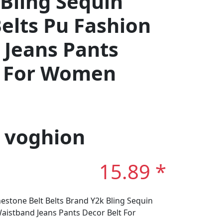
Bling Sequin
elts Pu Fashion
 Jeans Pants
t For Women
: voghion
15.89 *
tone Belt Belts Brand Y2k Bling Sequin
aistband Jeans Pants Decor Belt For