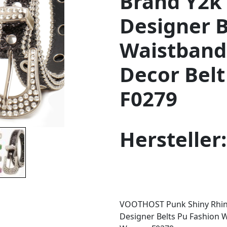
Brand Y2k 
Designer B
Waistband
Decor Bel
F0279
Hersteller
VOOTHOST Punk Shiny Rhines
Designer Belts Pu Fashion W