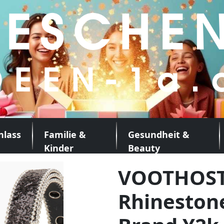
nlass
Familie &
Gesundheit &
Kinder
Beauty
VOOTHOST
Rhinestone