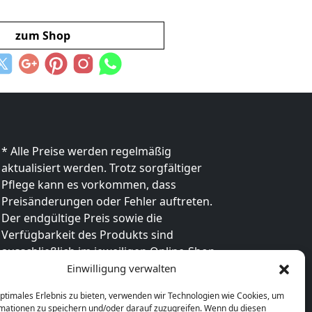
zum Shop
* Alle Preise werden regelmäßig
aktualisiert werden. Trotz sorgfältiger
Pflege kann es vorkommen, dass
Preisänderungen oder Fehler auftreten.
Der endgültige Preis sowie die
Verfügbarkeit des Produkts sind
ausschließlich im jeweiligen Online-Shop
des Anbieters verbindlich. Bitte
Einwilligung verwalten
überprüfe den Preis vor dem Kauf direkt
optimales Erlebnis zu bieten, verwenden wir Technologien wie Cookies, um
beim Händler.
mationen zu speichern und/oder darauf zuzugreifen. Wenn du diesen