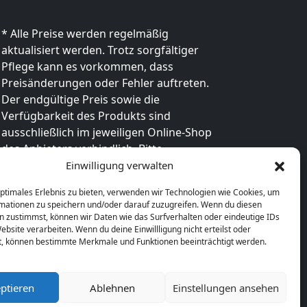
* Alle Preise werden regelmäßig
aktualisiert werden. Trotz sorgfältiger
Pflege kann es vorkommen, dass
Preisänderungen oder Fehler auftreten.
Der endgültige Preis sowie die
Verfügbarkeit des Produkts sind
ausschließlich im jeweiligen Online-Shop
des Anbieters verbindlich. Bitte
überprüfe den Preis vor dem Kauf direkt
Einwilligung verwalten
beim Händler.
optimales Erlebnis zu bieten, verwenden wir Technologien wie Cookies, um
mationen zu speichern und/oder darauf zuzugreifen. Wenn du diesen
n zustimmst, können wir Daten wie das Surfverhalten oder eindeutige IDs
ebsite verarbeiten. Wenn du deine Einwillligung nicht erteilst oder
t, können bestimmte Merkmale und Funktionen beeinträchtigt werden.
ptieren
Ablehnen
Einstellungen ansehen