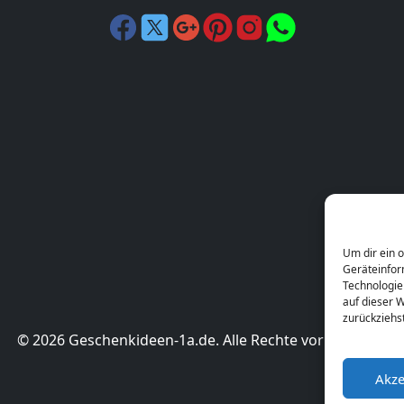
Um dir ein 
Geräteinfor
Technologie
auf dieser W
zurückziehs
© 2026 Geschenkideen-1a.de. Alle Rechte vorbehalten.
Akze