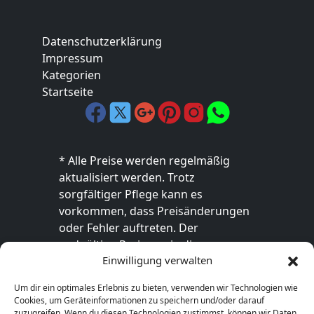
Datenschutzerklärung
Impressum
Kategorien
Startseite
* Alle Preise werden regelmäßig
aktualisiert werden. Trotz
sorgfältiger Pflege kann es
vorkommen, dass Preisänderungen
oder Fehler auftreten. Der
endgültige Preis sowie die
Einwilligung verwalten
Verfügbarkeit des Produkts sind
ausschließlich im jeweiligen Online-
Um dir ein optimales Erlebnis zu bieten, verwenden wir Technologien wie
Shop des Anbieters verbindlich. Bitte
Cookies, um Geräteinformationen zu speichern und/oder darauf
überprüfe den Preis vor dem Kauf
zuzugreifen. Wenn du diesen Technologien zustimmst, können wir Daten