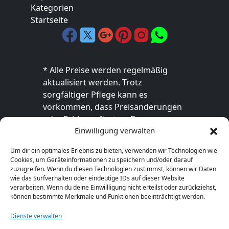
Kategorien
Startseite
* Alle Preise werden regelmäßig
aktualisiert werden. Trotz
sorgfältiger Pflege kann es
vorkommen, dass Preisänderungen
oder Fehler auftreten. Der
Einwilligung verwalten
endgültige Preis sowie die
Verfügbarkeit des Produkts sind
Um dir ein optimales Erlebnis zu bieten, verwenden wir Technologien wie
ausschließlich im jeweiligen Online-
Cookies, um Geräteinformationen zu speichern und/oder darauf
Shop des Anbieters verbindlich. Bitte
zuzugreifen. Wenn du diesen Technologien zustimmst, können wir Daten
wie das Surfverhalten oder eindeutige IDs auf dieser Website
überprüfe den Preis vor dem Kauf
verarbeiten. Wenn du deine Einwillligung nicht erteilst oder zurückziehst,
direkt beim Händler.
können bestimmte Merkmale und Funktionen beeinträchtigt werden.
Dienste verwalten