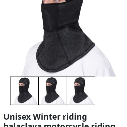
Unisex Winter riding
balaclava motorcycle riding