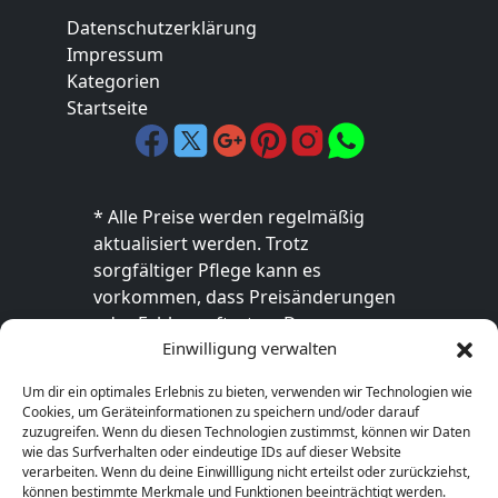
Datenschutzerklärung
Impressum
Kategorien
Startseite
* Alle Preise werden regelmäßig
aktualisiert werden. Trotz
sorgfältiger Pflege kann es
vorkommen, dass Preisänderungen
oder Fehler auftreten. Der
Einwilligung verwalten
endgültige Preis sowie die
Verfügbarkeit des Produkts sind
Um dir ein optimales Erlebnis zu bieten, verwenden wir Technologien wie
ausschließlich im jeweiligen Online-
Cookies, um Geräteinformationen zu speichern und/oder darauf
Shop des Anbieters verbindlich. Bitte
zuzugreifen. Wenn du diesen Technologien zustimmst, können wir Daten
wie das Surfverhalten oder eindeutige IDs auf dieser Website
überprüfe den Preis vor dem Kauf
verarbeiten. Wenn du deine Einwillligung nicht erteilst oder zurückziehst,
direkt beim Händler.
können bestimmte Merkmale und Funktionen beeinträchtigt werden.