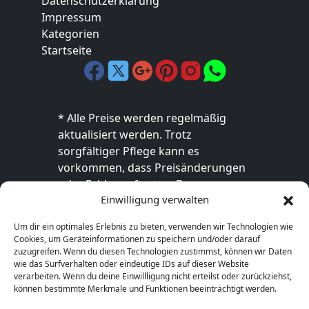
Datenschutzerklärung
Impressum
Kategorien
Startseite
* Alle Preise werden regelmäßig
aktualisiert werden. Trotz
sorgfältiger Pflege kann es
vorkommen, dass Preisänderungen
oder Fehler auftreten. Der
Einwilligung verwalten
endgültige Preis sowie die
Verfügbarkeit des Produkts sind
Um dir ein optimales Erlebnis zu bieten, verwenden wir Technologien wie
ausschließlich im jeweiligen Online-
Cookies, um Geräteinformationen zu speichern und/oder darauf
Shop des Anbieters verbindlich. Bitte
zuzugreifen. Wenn du diesen Technologien zustimmst, können wir Daten
wie das Surfverhalten oder eindeutige IDs auf dieser Website
überprüfe den Preis vor dem Kauf
verarbeiten. Wenn du deine Einwillligung nicht erteilst oder zurückziehst,
direkt beim Händler.
können bestimmte Merkmale und Funktionen beeinträchtigt werden.