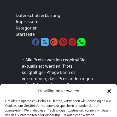
Datenschutzerklärung
Impressum
Kategorien
Startseite
* Alle Preise werden regelmäßig
aktualisiert werden. Trotz
sorgfältiger Pflege kann es
vorkommen, dass Preisänderungen
oder Fehler auftreten. Der
Einwilligung verwalten
endgültige Preis sowie die
Verfügbarkeit des Produkts sind
Um dir ein optimales Erlebnis zu bieten, verwenden wir Technologien wie
ausschließlich im jeweiligen Online-
Cookies, um Geräteinformationen zu speichern und/oder darauf
Shop des Anbieters verbindlich. Bitte
zuzugreifen. Wenn du diesen Technologien zustimmst, können wir Daten
wie das Surfverhalten oder eindeutige IDs auf dieser Website
überprüfe den Preis vor dem Kauf