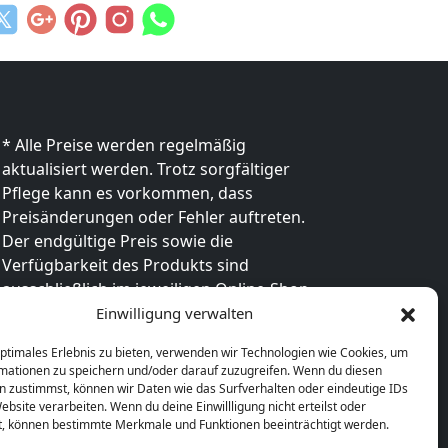
* Alle Preise werden regelmäßig
aktualisiert werden. Trotz sorgfältiger
Pflege kann es vorkommen, dass
Preisänderungen oder Fehler auftreten.
Der endgültige Preis sowie die
Verfügbarkeit des Produkts sind
ausschließlich im jeweiligen Online-Shop
des Anbieters verbindlich. Bitte
Einwilligung verwalten
überprüfe den Preis vor dem Kauf direkt
optimales Erlebnis zu bieten, verwenden wir Technologien wie Cookies, um
beim Händler.
mationen zu speichern und/oder darauf zuzugreifen. Wenn du diesen
n zustimmst, können wir Daten wie das Surfverhalten oder eindeutige IDs
ebsite verarbeiten. Wenn du deine Einwillligung nicht erteilst oder
t, können bestimmte Merkmale und Funktionen beeinträchtigt werden.