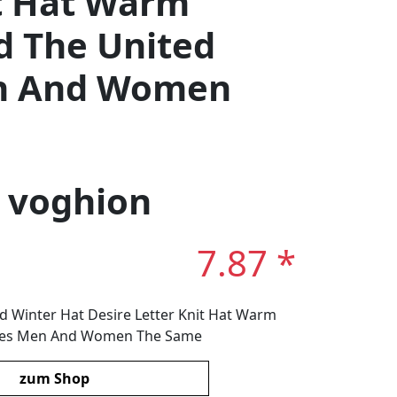
it Hat Warm
d The United
en And Women
: voghion
7.87 *
 Winter Hat Desire Letter Knit Hat Warm
ates Men And Women The Same
zum Shop