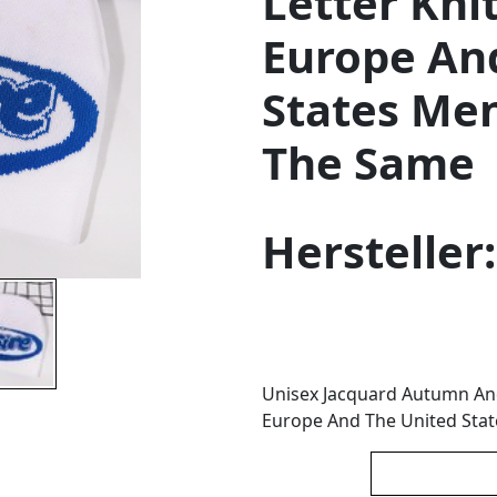
Letter Kn
Europe An
States M
The Same
Hersteller
Unisex Jacquard Autumn And
Europe And The United St