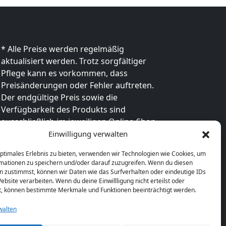
* Alle Preise werden regelmäßig
aktualisiert werden. Trotz sorgfältiger
Pflege kann es vorkommen, dass
Preisänderungen oder Fehler auftreten.
Der endgültige Preis sowie die
Verfügbarkeit des Produkts sind
ausschließlich im jeweiligen Online-Shop
des Anbieters verbindlich. Bitte
Einwilligung verwalten
überprüfe den Preis vor dem Kauf direkt
optimales Erlebnis zu bieten, verwenden wir Technologien wie Cookies, um
beim Händler.
mationen zu speichern und/oder darauf zuzugreifen. Wenn du diesen
n zustimmst, können wir Daten wie das Surfverhalten oder eindeutige IDs
ebsite verarbeiten. Wenn du deine Einwillligung nicht erteilst oder
t, können bestimmte Merkmale und Funktionen beeinträchtigt werden.
walten