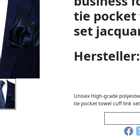
business f
tie pocket 
set jacqua
Hersteller
Unisex High-grade polyester 
tie pocket towel cuff link se