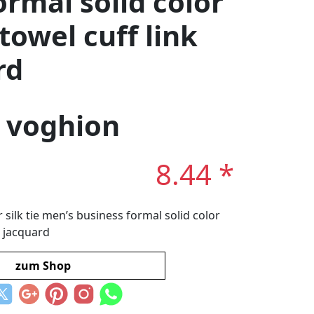
ormal solid color
towel cuff link
rd
: voghion
8.44 *
silk tie men’s business formal solid color
t jacquard
zum Shop