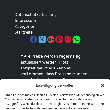
Datenschutzerklärung
Impressum
Kategorien
Startseite
* Alle Preise werden regelmäßig
aktualisiert werden. Trotz
sorgfältiger Pflege kann es
vorkommen, dass Preisänderungen
oder Fehler auftreten. Der
Einwilligung verwalten
endgültige Preis sowie die
Verfügbarkeit des Produkts sind
Um dir ein optimales Erlebnis zu bieten, verwenden wir Technologien wie
ausschließlich im jeweiligen Online-
Cookies, um Geräteinformationen zu speichern und/oder darauf
Shop des Anbieters verbindlich. Bitte
zuzugreifen. Wenn du diesen Technologien zustimmst, können wir Daten
wie das Surfverhalten oder eindeutige IDs auf dieser Website
überprüfe den Preis vor dem Kauf