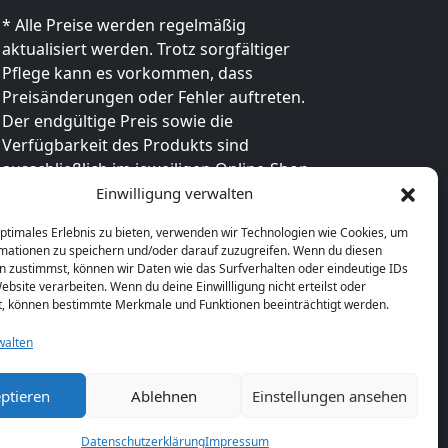
* Alle Preise werden regelmäßig
aktualisiert werden. Trotz sorgfältiger
Pflege kann es vorkommen, dass
Preisänderungen oder Fehler auftreten.
Der endgültige Preis sowie die
Verfügbarkeit des Produkts sind
ausschließlich im jeweiligen Online-Shop
des Anbieters verbindlich. Bitte
Einwilligung verwalten
überprüfe den Preis vor dem Kauf direkt
optimales Erlebnis zu bieten, verwenden wir Technologien wie Cookies, um
beim Händler.
mationen zu speichern und/oder darauf zuzugreifen. Wenn du diesen
n zustimmst, können wir Daten wie das Surfverhalten oder eindeutige IDs
ebsite verarbeiten. Wenn du deine Einwillligung nicht erteilst oder
t, können bestimmte Merkmale und Funktionen beeinträchtigt werden.
walten
ptieren
Ablehnen
Einstellungen ansehen
Datenschutzerklärung
Impressum