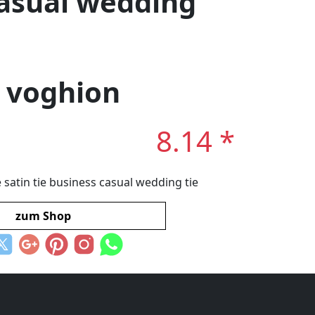
casual wedding
: voghion
8.14 *
atin tie business casual wedding tie
zum Shop