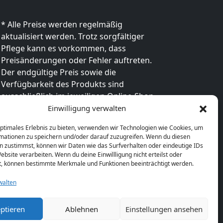
* Alle Preise werden regelmäßig
aktualisiert werden. Trotz sorgfältiger
Pflege kann es vorkommen, dass
Preisänderungen oder Fehler auftreten.
Der endgültige Preis sowie die
Verfügbarkeit des Produkts sind
ausschließlich im jeweiligen Online-Shop
des Anbieters verbindlich. Bitte
Einwilligung verwalten
überprüfe den Preis vor dem Kauf direkt
optimales Erlebnis zu bieten, verwenden wir Technologien wie Cookies, um
beim Händler.
mationen zu speichern und/oder darauf zuzugreifen. Wenn du diesen
n zustimmst, können wir Daten wie das Surfverhalten oder eindeutige IDs
ebsite verarbeiten. Wenn du deine Einwillligung nicht erteilst oder
t, können bestimmte Merkmale und Funktionen beeinträchtigt werden.
walten
ptieren
Ablehnen
Einstellungen ansehen