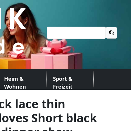
Suchen
nach:
Heim &
Sport &
Wohnen
Freizeit
ck lace thin
oves Short black