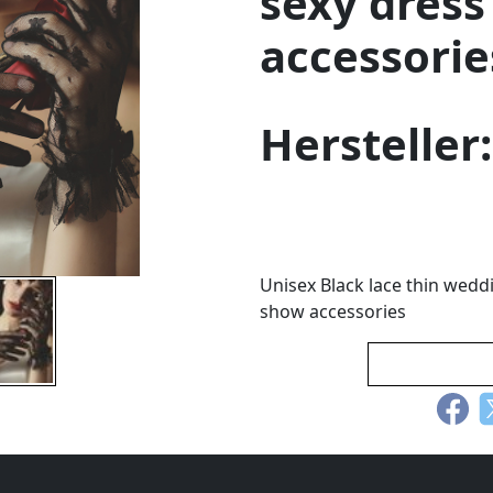
sexy dress
accessorie
Hersteller
Unisex Black lace thin wedd
show accessories