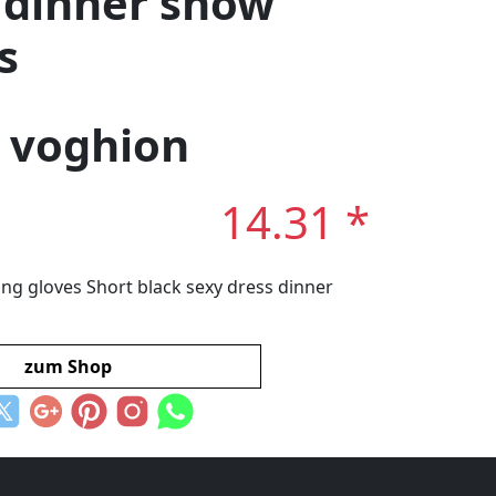
 dinner show
s
: voghion
14.31 *
ing gloves Short black sexy dress dinner
zum Shop