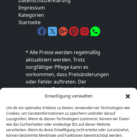
Datenschutzerklärung
Impressum
Kategorien
Startseite
* Alle Preise werden regelmäßig
aktualisiert werden. Trotz
sorgfältiger Pflege kann es
vorkommen, dass Preisänderungen
oder Fehler auftreten. Der
endgültige Preis sowie die
Einwilligung verwalten
Verfügbarkeit des Produkts sind
ausschließlich im jeweiligen Online-
Um dir ein optimales Erlebnis zu bieten, verwenden wir Technologien wie
Shop des Anbieters verbindlich. Bitte
Cookies, um Geräteinformationen zu speichern und/oder darauf
überprüfe den Preis vor dem Kauf
zuzugreifen. Wenn du diesen Technologien zustimmst, können wir Daten
wie das Surfverhalten oder eindeutige IDs auf dieser Website
direkt beim Händler.
verarbeiten. Wenn du deine Einwillligung nicht erteilst oder zurückziehst,
können bestimmte Merkmale und Funktionen beeinträchtigt werden.