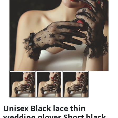
Unisex Black lace thin
wedding gloves Short black