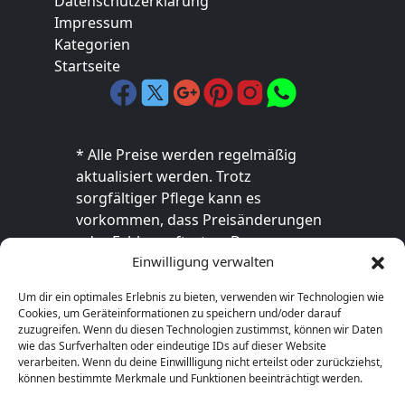
Datenschutzerklärung
Impressum
Kategorien
Startseite
* Alle Preise werden regelmäßig
aktualisiert werden. Trotz
sorgfältiger Pflege kann es
vorkommen, dass Preisänderungen
oder Fehler auftreten. Der
Einwilligung verwalten
endgültige Preis sowie die
Verfügbarkeit des Produkts sind
Um dir ein optimales Erlebnis zu bieten, verwenden wir Technologien wie
ausschließlich im jeweiligen Online-
Cookies, um Geräteinformationen zu speichern und/oder darauf
Shop des Anbieters verbindlich. Bitte
zuzugreifen. Wenn du diesen Technologien zustimmst, können wir Daten
wie das Surfverhalten oder eindeutige IDs auf dieser Website
überprüfe den Preis vor dem Kauf
verarbeiten. Wenn du deine Einwillligung nicht erteilst oder zurückziehst,
direkt beim Händler.
können bestimmte Merkmale und Funktionen beeinträchtigt werden.