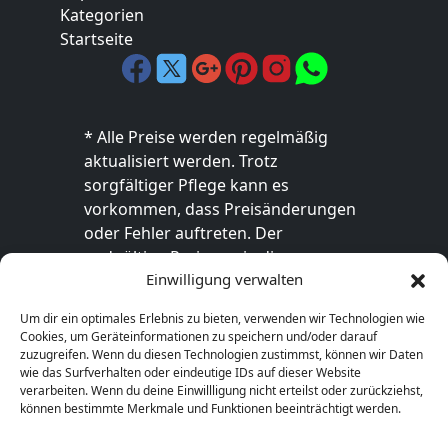
Kategorien
Startseite
* Alle Preise werden regelmäßig
aktualisiert werden. Trotz
sorgfältiger Pflege kann es
vorkommen, dass Preisänderungen
oder Fehler auftreten. Der
endgültige Preis sowie die
Einwilligung verwalten
Verfügbarkeit des Produkts sind
ausschließlich im jeweiligen Online-
Um dir ein optimales Erlebnis zu bieten, verwenden wir Technologien wie
Shop des Anbieters verbindlich. Bitte
Cookies, um Geräteinformationen zu speichern und/oder darauf
überprüfe den Preis vor dem Kauf
zuzugreifen. Wenn du diesen Technologien zustimmst, können wir Daten
wie das Surfverhalten oder eindeutige IDs auf dieser Website
direkt beim Händler.
verarbeiten. Wenn du deine Einwillligung nicht erteilst oder zurückziehst,
können bestimmte Merkmale und Funktionen beeinträchtigt werden.