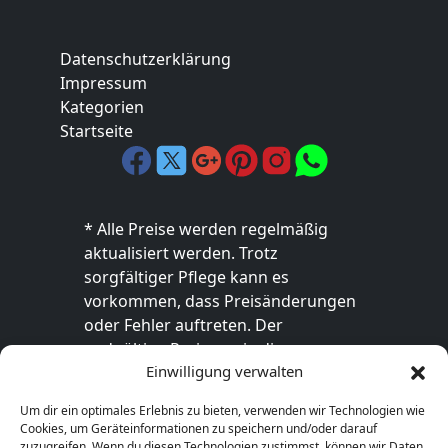
Datenschutzerklärung
Impressum
Kategorien
Startseite
* Alle Preise werden regelmäßig
aktualisiert werden. Trotz
sorgfältiger Pflege kann es
vorkommen, dass Preisänderungen
oder Fehler auftreten. Der
endgültige Preis sowie die
Einwilligung verwalten
Verfügbarkeit des Produkts sind
ausschließlich im jeweiligen Online-
Um dir ein optimales Erlebnis zu bieten, verwenden wir Technologien wie
Shop des Anbieters verbindlich. Bitte
Cookies, um Geräteinformationen zu speichern und/oder darauf
überprüfe den Preis vor dem Kauf
zuzugreifen. Wenn du diesen Technologien zustimmst, können wir Daten