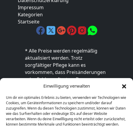
Datenschutzerklärung
Impressum
Kategorien
Startseite
* Alle Preise werden regelmäßig
aktualisiert werden. Trotz
sorgfältiger Pflege kann es
vorkommen, dass Preisänderungen
oder Fehler auftreten. Der
Einwilligung verwalten
endgültige Preis sowie die
Verfügbarkeit des Produkts sind
Um dir ein optimales Erlebnis zu bieten, verwenden wir Technologien wie
ausschließlich im jeweiligen Online-
Cookies, um Geräteinformationen zu speichern und/oder darauf
Shop des Anbieters verbindlich. Bitte
zuzugreifen. Wenn du diesen Technologien zustimmst, können wir Daten
wie das Surfverhalten oder eindeutige IDs auf dieser Website
überprüfe den Preis vor dem Kauf
verarbeiten. Wenn du deine Einwillligung nicht erteilst oder zurückziehst,
direkt beim Händler.
können bestimmte Merkmale und Funktionen beeinträchtigt werden.