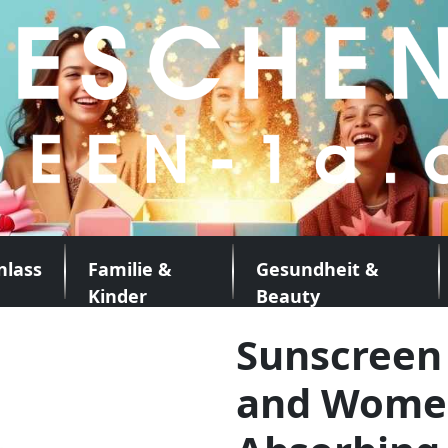
nlass
Familie &
Gesundheit &
Kinder
Beauty
Sunscreen
and Women