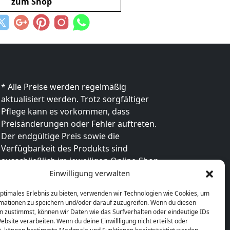
zum Shop
* Alle Preise werden regelmäßig
aktualisiert werden. Trotz sorgfältiger
Pflege kann es vorkommen, dass
Preisänderungen oder Fehler auftreten.
Der endgültige Preis sowie die
Verfügbarkeit des Produkts sind
ausschließlich im jeweiligen Online-Shop
des Anbieters verbindlich. Bitte
Einwilligung verwalten
überprüfe den Preis vor dem Kauf direkt
optimales Erlebnis zu bieten, verwenden wir Technologien wie Cookies, um
beim Händler.
mationen zu speichern und/oder darauf zuzugreifen. Wenn du diesen
n zustimmst, können wir Daten wie das Surfverhalten oder eindeutige IDs
ebsite verarbeiten. Wenn du deine Einwillligung nicht erteilst oder