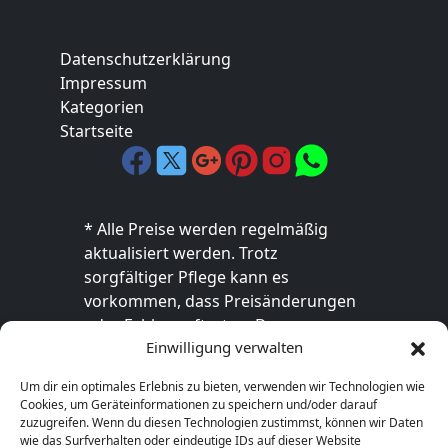
Datenschutzerklärung
Impressum
Kategorien
Startseite
* Alle Preise werden regelmäßig
aktualisiert werden. Trotz
sorgfältiger Pflege kann es
vorkommen, dass Preisänderungen
oder Fehler auftreten. Der
Einwilligung verwalten
endgültige Preis sowie die
Verfügbarkeit des Produkts sind
Um dir ein optimales Erlebnis zu bieten, verwenden wir Technologien wie
ausschließlich im jeweiligen Online-
Cookies, um Geräteinformationen zu speichern und/oder darauf
Shop des Anbieters verbindlich. Bitte
zuzugreifen. Wenn du diesen Technologien zustimmst, können wir Daten
wie das Surfverhalten oder eindeutige IDs auf dieser Website
überprüfe den Preis vor dem Kauf