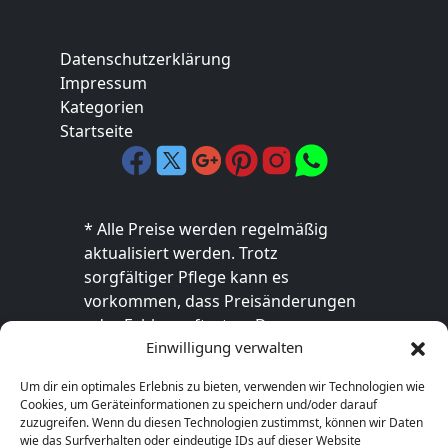
Datenschutzerklärung
Impressum
Kategorien
Startseite
* Alle Preise werden regelmäßig
aktualisiert werden. Trotz
sorgfältiger Pflege kann es
vorkommen, dass Preisänderungen
oder Fehler auftreten. Der
Einwilligung verwalten
endgültige Preis sowie die
Verfügbarkeit des Produkts sind
Um dir ein optimales Erlebnis zu bieten, verwenden wir Technologien wie
ausschließlich im jeweiligen Online-
Cookies, um Geräteinformationen zu speichern und/oder darauf
Shop des Anbieters verbindlich. Bitte
zuzugreifen. Wenn du diesen Technologien zustimmst, können wir Daten
wie das Surfverhalten oder eindeutige IDs auf dieser Website
überprüfe den Preis vor dem Kauf