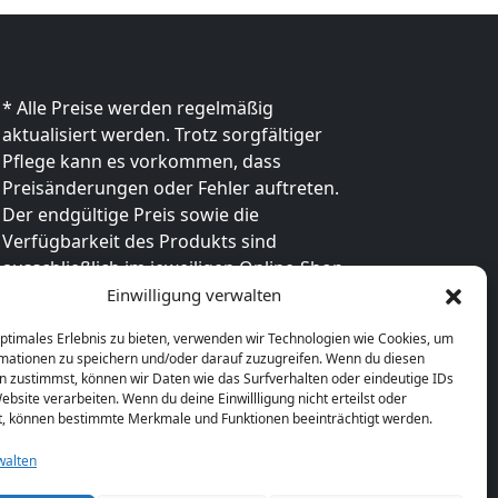
* Alle Preise werden regelmäßig
aktualisiert werden. Trotz sorgfältiger
Pflege kann es vorkommen, dass
Preisänderungen oder Fehler auftreten.
Der endgültige Preis sowie die
Verfügbarkeit des Produkts sind
ausschließlich im jeweiligen Online-Shop
des Anbieters verbindlich. Bitte
Einwilligung verwalten
überprüfe den Preis vor dem Kauf direkt
optimales Erlebnis zu bieten, verwenden wir Technologien wie Cookies, um
beim Händler.
mationen zu speichern und/oder darauf zuzugreifen. Wenn du diesen
n zustimmst, können wir Daten wie das Surfverhalten oder eindeutige IDs
ebsite verarbeiten. Wenn du deine Einwillligung nicht erteilst oder
t, können bestimmte Merkmale und Funktionen beeinträchtigt werden.
walten