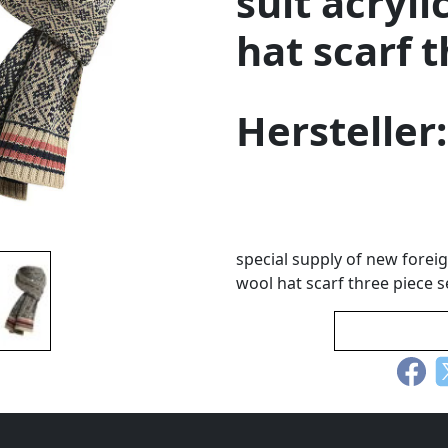
suit acryli
hat scarf t
Hersteller
special supply of new foreig
wool hat scarf three piece s