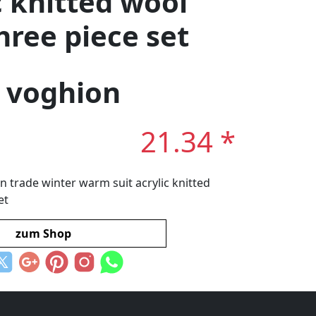
c knitted wool
hree piece set
: voghion
21.34 *
n trade winter warm suit acrylic knitted
et
zum Shop