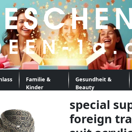
nlass
Familie &
Gesundheit &
Kinder
Beauty
special su
foreign tr