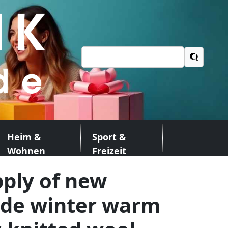
Suchen
nach:
Heim &
Sport &
Wohnen
Freizeit
pply of new
ade winter warm