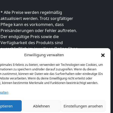
* Alle Preise werden regelmäßig
aktualisiert werden. Trotz sorgfältiger
Pflege kann es vorkommen, dass
Preisänderungen oder Fehler auftreten.
Der endgültige Preis sowie die
Verfügbarkeit des Produkts sind
ausschließlich im jeweiligen Online-Shop
des Anbieters verbindlich. Bitte
Einwilligung verwalten
überprüfe den Preis vor dem Kauf direkt
optimales Erlebnis zu bieten, verwenden wir Technologien wie Cookies, um
beim Händler.
mationen zu speichern und/oder darauf zuzugreifen. Wenn du diesen
n zustimmst, können wir Daten wie das Surfverhalten oder eindeutige IDs
ebsite verarbeiten. Wenn du deine Einwillligung nicht erteilst oder
t, können bestimmte Merkmale und Funktionen beeinträchtigt werden.
walten
ptieren
Ablehnen
Einstellungen ansehen