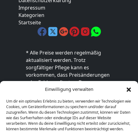
Datenschutzerklärung
Impressum
Kategorien
Startseite
* Alle Preise werden regelmäßig
aktualisiert werden. Trotz
sorgfältiger Pflege kann es
vorkommen, dass Preisänderungen
oder Fehler auftreten. Der
Einwilligung verwalten
endgültige Preis sowie die
Verfügbarkeit des Produkts sind
Um dir ein optimales Erlebnis zu bieten, verwenden wir Technologien wie
ausschließlich im jeweiligen Online-
Cookies, um Geräteinformationen zu speichern und/oder darauf
Shop des Anbieters verbindlich. Bitte
zuzugreifen. Wenn du diesen Technologien zustimmst, können wir Daten
wie das Surfverhalten oder eindeutige IDs auf dieser Website
überprüfe den Preis vor dem Kauf
verarbeiten. Wenn du deine Einwillligung nicht erteilst oder zurückziehst,
direkt beim Händler.
können bestimmte Merkmale und Funktionen beeinträchtigt werden.