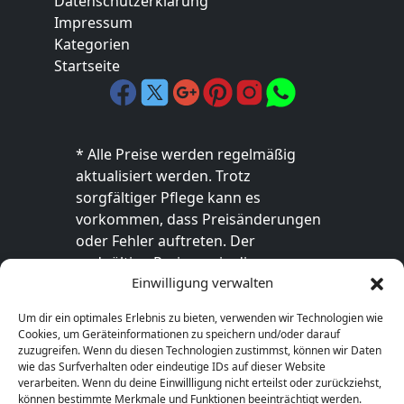
Datenschutzerklärung
Impressum
Kategorien
Startseite
* Alle Preise werden regelmäßig
aktualisiert werden. Trotz
sorgfältiger Pflege kann es
vorkommen, dass Preisänderungen
oder Fehler auftreten. Der
endgültige Preis sowie die
Einwilligung verwalten
Verfügbarkeit des Produkts sind
ausschließlich im jeweiligen Online-
Um dir ein optimales Erlebnis zu bieten, verwenden wir Technologien wie
Shop des Anbieters verbindlich. Bitte
Cookies, um Geräteinformationen zu speichern und/oder darauf
überprüfe den Preis vor dem Kauf
zuzugreifen. Wenn du diesen Technologien zustimmst, können wir Daten
wie das Surfverhalten oder eindeutige IDs auf dieser Website
direkt beim Händler.
verarbeiten. Wenn du deine Einwillligung nicht erteilst oder zurückziehst,
können bestimmte Merkmale und Funktionen beeinträchtigt werden.