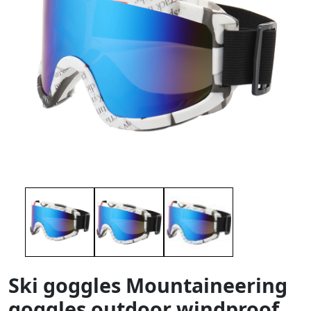
Ski goggles Mountaineering
goggles outdoor windproof