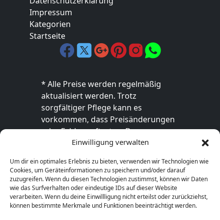
Datenschutzerklärung
Impressum
Kategorien
Startseite
* Alle Preise werden regelmäßig
aktualisiert werden. Trotz
sorgfältiger Pflege kann es
vorkommen, dass Preisänderungen
oder Fehler auftreten. Der
Einwilligung verwalten
endgültige Preis sowie die
Verfügbarkeit des Produkts sind
Um dir ein optimales Erlebnis zu bieten, verwenden wir Technologien wie
ausschließlich im jeweiligen Online-
Cookies, um Geräteinformationen zu speichern und/oder darauf
Shop des Anbieters verbindlich. Bitte
zuzugreifen. Wenn du diesen Technologien zustimmst, können wir Daten
wie das Surfverhalten oder eindeutige IDs auf dieser Website
überprüfe den Preis vor dem Kauf
verarbeiten. Wenn du deine Einwillligung nicht erteilst oder zurückziehst,
direkt beim Händler.
können bestimmte Merkmale und Funktionen beeinträchtigt werden.