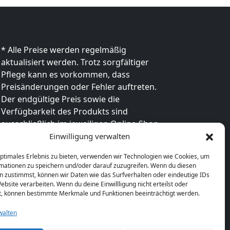
* Alle Preise werden regelmäßig
aktualisiert werden. Trotz sorgfältiger
Pflege kann es vorkommen, dass
Preisänderungen oder Fehler auftreten.
Der endgültige Preis sowie die
Verfügbarkeit des Produkts sind
ausschließlich im jeweiligen Online-Shop
des Anbieters verbindlich. Bitte
Einwilligung verwalten
überprüfe den Preis vor dem Kauf direkt
optimales Erlebnis zu bieten, verwenden wir Technologien wie Cookies, um
beim Händler.
mationen zu speichern und/oder darauf zuzugreifen. Wenn du diesen
n zustimmst, können wir Daten wie das Surfverhalten oder eindeutige IDs
ebsite verarbeiten. Wenn du deine Einwillligung nicht erteilst oder
t, können bestimmte Merkmale und Funktionen beeinträchtigt werden.
walten