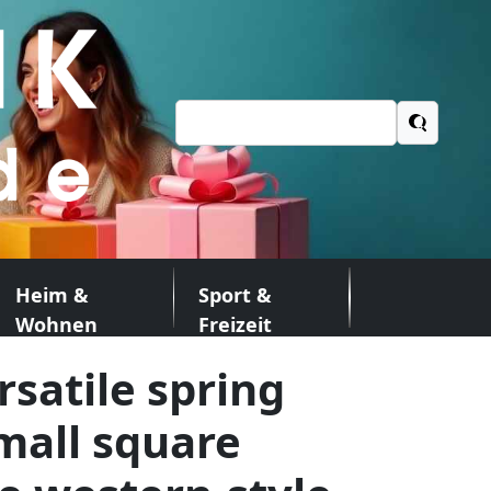
Suchen
nach:
Heim &
Sport &
Wohnen
Freizeit
rsatile spring
mall square