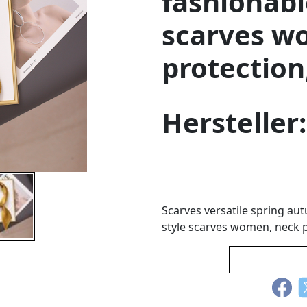
fashionabl
scarves w
protection
Hersteller
Scarves versatile spring au
style scarves women, neck p