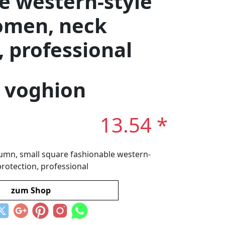
e western-style
omen, neck
, professional
: voghion
13.54 *
tumn, small square fashionable western-
rotection, professional
zum Shop