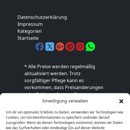
Datenschutzerklärung
Impressum
Kategorien
Startseite
* Alle Preise werden regelmäßig
aktualisiert werden. Trotz
sorgfältiger Pflege kann es
vorkommen, dass Preisänderungen
oder Fehler auftreten. Der
Einwilligung verwalten
endgültige Preis sowie die
Verfügbarkeit des Produkts sind
Um dir ein optimales Erlebnis zu bieten, verwenden wir Technologien wie
ausschließlich im jeweiligen Online-
Cookies, um Geräteinformationen zu speichern und/oder darauf
Shop des Anbieters verbindlich. Bitte
zuzugreifen. Wenn du diesen Technologien zustimmst, können wir Daten
wie das Surfverhalten oder eindeutige IDs auf dieser Website
überprüfe den Preis vor dem Kauf