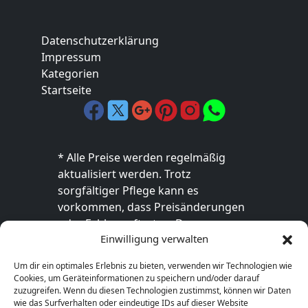
Datenschutzerklärung
Impressum
Kategorien
Startseite
* Alle Preise werden regelmäßig
aktualisiert werden. Trotz
sorgfältiger Pflege kann es
vorkommen, dass Preisänderungen
oder Fehler auftreten. Der
Einwilligung verwalten
endgültige Preis sowie die
Verfügbarkeit des Produkts sind
Um dir ein optimales Erlebnis zu bieten, verwenden wir Technologien wie
ausschließlich im jeweiligen Online-
Cookies, um Geräteinformationen zu speichern und/oder darauf
Shop des Anbieters verbindlich. Bitte
zuzugreifen. Wenn du diesen Technologien zustimmst, können wir Daten
wie das Surfverhalten oder eindeutige IDs auf dieser Website
überprüfe den Preis vor dem Kauf