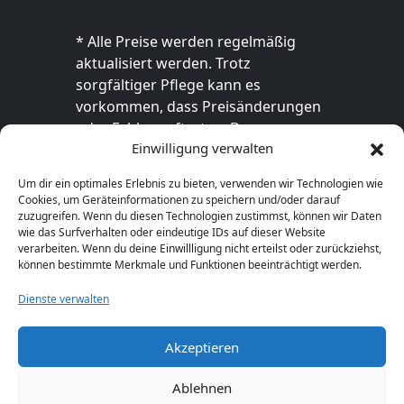
* Alle Preise werden regelmäßig
aktualisiert werden. Trotz
sorgfältiger Pflege kann es
vorkommen, dass Preisänderungen
oder Fehler auftreten. Der
Einwilligung verwalten
endgültige Preis sowie die
Verfügbarkeit des Produkts sind
Um dir ein optimales Erlebnis zu bieten, verwenden wir Technologien wie
ausschließlich im jeweiligen Online-
Cookies, um Geräteinformationen zu speichern und/oder darauf
Shop des Anbieters verbindlich. Bitte
zuzugreifen. Wenn du diesen Technologien zustimmst, können wir Daten
wie das Surfverhalten oder eindeutige IDs auf dieser Website
überprüfe den Preis vor dem Kauf
verarbeiten. Wenn du deine Einwillligung nicht erteilst oder zurückziehst,
direkt beim Händler.
können bestimmte Merkmale und Funktionen beeinträchtigt werden.
Dienste verwalten
Akzeptieren
© 2026 Geschenkideen-1a.de. Alle Rechte
vorbehalten.
Ablehnen