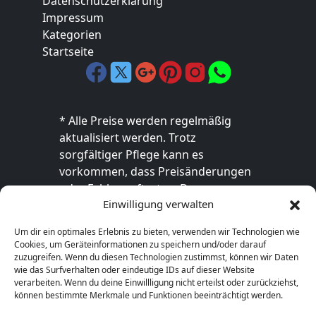
Datenschutzerklärung
Impressum
Kategorien
Startseite
* Alle Preise werden regelmäßig
aktualisiert werden. Trotz
sorgfältiger Pflege kann es
vorkommen, dass Preisänderungen
oder Fehler auftreten. Der
Einwilligung verwalten
endgültige Preis sowie die
Verfügbarkeit des Produkts sind
Um dir ein optimales Erlebnis zu bieten, verwenden wir Technologien wie
ausschließlich im jeweiligen Online-
Cookies, um Geräteinformationen zu speichern und/oder darauf
Shop des Anbieters verbindlich. Bitte
zuzugreifen. Wenn du diesen Technologien zustimmst, können wir Daten
wie das Surfverhalten oder eindeutige IDs auf dieser Website
überprüfe den Preis vor dem Kauf
verarbeiten. Wenn du deine Einwillligung nicht erteilst oder zurückziehst,
direkt beim Händler.
können bestimmte Merkmale und Funktionen beeinträchtigt werden.