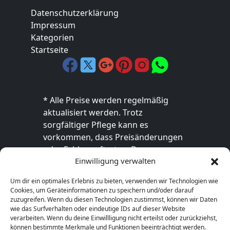
Datenschutzerklärung
Impressum
Kategorien
Startseite
* Alle Preise werden regelmäßig
aktualisiert werden. Trotz
sorgfältiger Pflege kann es
vorkommen, dass Preisänderungen
oder Fehler auftreten. Der
Einwilligung verwalten
endgültige Preis sowie die
Verfügbarkeit des Produkts sind
Um dir ein optimales Erlebnis zu bieten, verwenden wir Technologien wie
ausschließlich im jeweiligen Online-
Cookies, um Geräteinformationen zu speichern und/oder darauf
Shop des Anbieters verbindlich. Bitte
zuzugreifen. Wenn du diesen Technologien zustimmst, können wir Daten
wie das Surfverhalten oder eindeutige IDs auf dieser Website
überprüfe den Preis vor dem Kauf
verarbeiten. Wenn du deine Einwillligung nicht erteilst oder zurückziehst,
direkt beim Händler.
können bestimmte Merkmale und Funktionen beeinträchtigt werden.