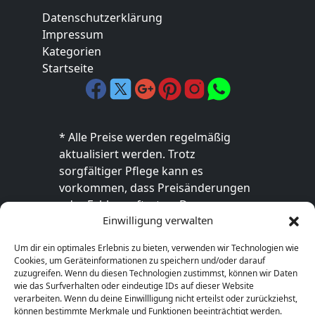
Datenschutzerklärung
Impressum
Kategorien
Startseite
* Alle Preise werden regelmäßig
aktualisiert werden. Trotz
sorgfältiger Pflege kann es
vorkommen, dass Preisänderungen
oder Fehler auftreten. Der
Einwilligung verwalten
endgültige Preis sowie die
Verfügbarkeit des Produkts sind
Um dir ein optimales Erlebnis zu bieten, verwenden wir Technologien wie
ausschließlich im jeweiligen Online-
Cookies, um Geräteinformationen zu speichern und/oder darauf
Shop des Anbieters verbindlich. Bitte
zuzugreifen. Wenn du diesen Technologien zustimmst, können wir Daten
wie das Surfverhalten oder eindeutige IDs auf dieser Website
überprüfe den Preis vor dem Kauf
verarbeiten. Wenn du deine Einwillligung nicht erteilst oder zurückziehst,
direkt beim Händler.
können bestimmte Merkmale und Funktionen beeinträchtigt werden.