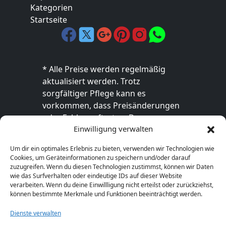
Kategorien
Startseite
* Alle Preise werden regelmäßig
aktualisiert werden. Trotz
sorgfältiger Pflege kann es
vorkommen, dass Preisänderungen
oder Fehler auftreten. Der
Einwilligung verwalten
endgültige Preis sowie die
Verfügbarkeit des Produkts sind
Um dir ein optimales Erlebnis zu bieten, verwenden wir Technologien wie
ausschließlich im jeweiligen Online-
Cookies, um Geräteinformationen zu speichern und/oder darauf
Shop des Anbieters verbindlich. Bitte
zuzugreifen. Wenn du diesen Technologien zustimmst, können wir Daten
wie das Surfverhalten oder eindeutige IDs auf dieser Website
überprüfe den Preis vor dem Kauf
verarbeiten. Wenn du deine Einwillligung nicht erteilst oder zurückziehst,
direkt beim Händler.
können bestimmte Merkmale und Funktionen beeinträchtigt werden.
Dienste verwalten