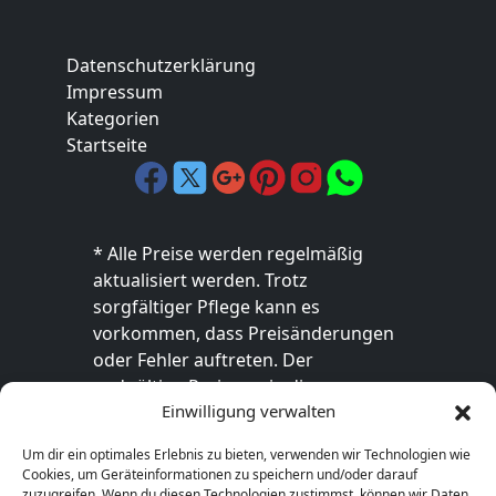
Datenschutzerklärung
Impressum
Kategorien
Startseite
* Alle Preise werden regelmäßig
aktualisiert werden. Trotz
sorgfältiger Pflege kann es
vorkommen, dass Preisänderungen
oder Fehler auftreten. Der
endgültige Preis sowie die
Einwilligung verwalten
Verfügbarkeit des Produkts sind
ausschließlich im jeweiligen Online-
Um dir ein optimales Erlebnis zu bieten, verwenden wir Technologien wie
Shop des Anbieters verbindlich. Bitte
Cookies, um Geräteinformationen zu speichern und/oder darauf
überprüfe den Preis vor dem Kauf
zuzugreifen. Wenn du diesen Technologien zustimmst, können wir Daten