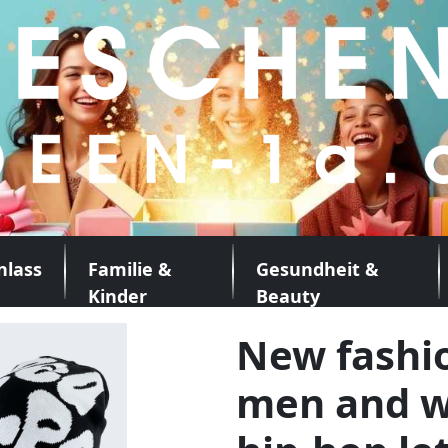
nlass
Familie &
Gesundheit &
Kinder
Beauty
New fashio
men and w