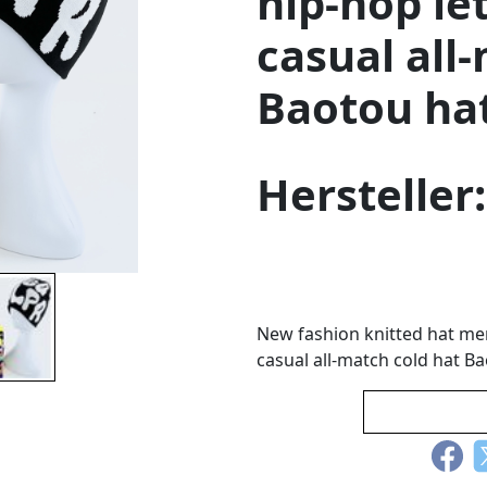
hip-hop le
casual all
Baotou hat
Hersteller
New fashion knitted hat me
casual all-match cold hat Ba