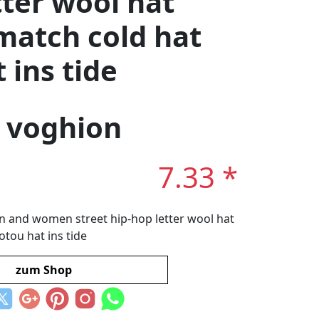
tter wool hat
-match cold hat
 ins tide
: voghion
7.33 *
n and women street hip-hop letter wool hat
otou hat ins tide
zum Shop