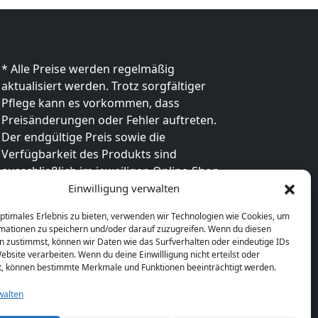
* Alle Preise werden regelmäßig
aktualisiert werden. Trotz sorgfältiger
Pflege kann es vorkommen, dass
Preisänderungen oder Fehler auftreten.
Der endgültige Preis sowie die
Verfügbarkeit des Produkts sind
ausschließlich im jeweiligen Online-Shop
des Anbieters verbindlich. Bitte
Einwilligung verwalten
überprüfe den Preis vor dem Kauf direkt
optimales Erlebnis zu bieten, verwenden wir Technologien wie Cookies, um
beim Händler.
mationen zu speichern und/oder darauf zuzugreifen. Wenn du diesen
n zustimmst, können wir Daten wie das Surfverhalten oder eindeutige IDs
ebsite verarbeiten. Wenn du deine Einwillligung nicht erteilst oder
t, können bestimmte Merkmale und Funktionen beeinträchtigt werden.
walten