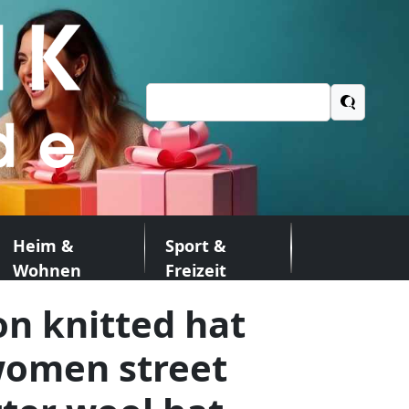
Suchen
nach:
Heim &
Sport &
Wohnen
Freizeit
n knitted hat
omen street