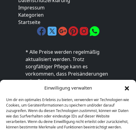
Datenschutzerklärung
Impressum
Kategorien
Startseite
* Alle Preise werden regelmäßig
aktualisiert werden. Trotz
sorgfältiger Pflege kann es
vorkommen, dass Preisänderungen
oder Fehler auftreten. Der
Einwilligung verwalten
endgültige Preis sowie die
Verfügbarkeit des Produkts sind
Um dir ein optimales Erlebnis zu bieten, verwenden wir Technologien wie
ausschließlich im jeweiligen Online-
Cookies, um Geräteinformationen zu speichern und/oder darauf
Shop des Anbieters verbindlich. Bitte
zuzugreifen. Wenn du diesen Technologien zustimmst, können wir Daten
wie das Surfverhalten oder eindeutige IDs auf dieser Website
überprüfe den Preis vor dem Kauf
verarbeiten. Wenn du deine Einwillligung nicht erteilst oder zurückziehst,
direkt beim Händler.
können bestimmte Merkmale und Funktionen beeinträchtigt werden.