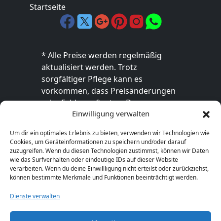
Startseite
* Alle Preise werden regelmäßig
aktualisiert werden. Trotz
sorgfältiger Pflege kann es
vorkommen, dass Preisänderungen
oder Fehler auftreten. Der
Einwilligung verwalten
endgültige Preis sowie die
Verfügbarkeit des Produkts sind
Um dir ein optimales Erlebnis zu bieten, verwenden wir Technologien wie
ausschließlich im jeweiligen Online-
Cookies, um Geräteinformationen zu speichern und/oder darauf
Shop des Anbieters verbindlich. Bitte
zuzugreifen. Wenn du diesen Technologien zustimmst, können wir Daten
wie das Surfverhalten oder eindeutige IDs auf dieser Website
überprüfe den Preis vor dem Kauf
verarbeiten. Wenn du deine Einwillligung nicht erteilst oder zurückziehst,
direkt beim Händler.
können bestimmte Merkmale und Funktionen beeinträchtigt werden.
Dienste verwalten