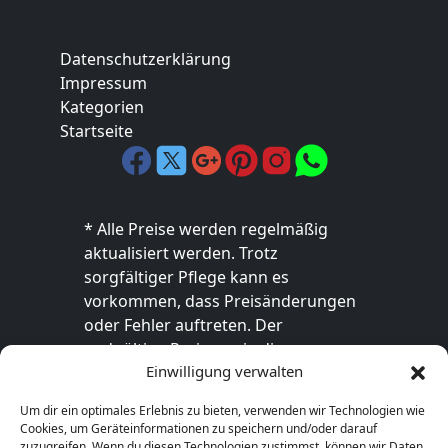
Datenschutzerklärung
Impressum
Kategorien
Startseite
* Alle Preise werden regelmäßig
aktualisiert werden. Trotz
sorgfältiger Pflege kann es
vorkommen, dass Preisänderungen
oder Fehler auftreten. Der
endgültige Preis sowie die
Einwilligung verwalten
Verfügbarkeit des Produkts sind
ausschließlich im jeweiligen Online-
Um dir ein optimales Erlebnis zu bieten, verwenden wir Technologien wie
Shop des Anbieters verbindlich. Bitte
Cookies, um Geräteinformationen zu speichern und/oder darauf
überprüfe den Preis vor dem Kauf
zuzugreifen. Wenn du diesen Technologien zustimmst, können wir Daten