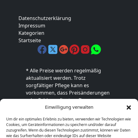
Datenschutzerklärung
Impressum
Kategorien
Startseite
* Alle Preise werden regelmäßig
aktualisiert werden. Trotz
sorgfältiger Pflege kann es
vorkommen, dass Preisänderungen
oder Fehler auftreten. Der
Einwilligung verwalten
endgültige Preis sowie die
Verfügbarkeit des Produkts sind
Um dir ein optimales Erlebnis zu bieten, verwenden wir Technologien wie
ausschließlich im jeweiligen Online-
Cookies, um Geräteinformationen zu speichern und/oder darauf
Shop des Anbieters verbindlich. Bitte
zuzugreifen. Wenn du diesen Technologien zustimmst, können wir Daten
wie das Surfverhalten oder eindeutige IDs auf dieser Website
überprüfe den Preis vor dem Kauf