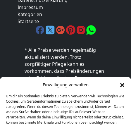
Datenschutzerklärung
Impressum
Kategorien
Startseite
* Alle Preise werden regelmäßig
aktualisiert werden. Trotz
sorgfältiger Pflege kann es
vorkommen, dass Preisänderungen
oder Fehler auftreten. Der
Einwilligung verwalten
endgültige Preis sowie die
Verfügbarkeit des Produkts sind
Um dir ein optimales Erlebnis zu bieten, verwenden wir Technologien wie
ausschließlich im jeweiligen Online-
Cookies, um Geräteinformationen zu speichern und/oder darauf
Shop des Anbieters verbindlich. Bitte
zuzugreifen. Wenn du diesen Technologien zustimmst, können wir Daten
wie das Surfverhalten oder eindeutige IDs auf dieser Website
überprüfe den Preis vor dem Kauf
verarbeiten. Wenn du deine Einwillligung nicht erteilst oder zurückziehst,
direkt beim Händler.
können bestimmte Merkmale und Funktionen beeinträchtigt werden.